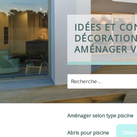
Skip
to
content
IDÉES ET CO
DÉCORATION
AMÉNAGER V
Aménager selon type piscine
Abris pour piscine
Obteni