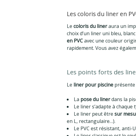
Les coloris du liner en P
Le
coloris du liner
aura un impa
choix d’un liner uni bleu, bla
en PVC
avec une couleur origi
rapidement. Vous avez égaleme
Les points forts des lin
Le
liner pour piscine
présente
La
pose du liner
dans la pis
Le liner s’adapte à chaque 
Le liner peut être
sur mesu
en L, rectangulaire…).
Le PVC est résistant, anti-U
Le liner classique est le re