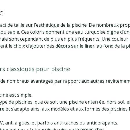
VC
ct de taille sur l’esthétique de la piscine. De nombreux propr
nc ou sable. Ces coloris donnent une eau turquoise digne d’un
nale sont cependant de plus en plus fréquents. Une couleur 
nt le choix d’ajouter des
décors sur le liner
, au fond de la p
ers classiques pour piscine
 de nombreux avantages par rapport aux autres revêtement
cine est simple.
type de piscines, que ce soit une piscine enterrée, hors sol,
re
et s’adapte ainsi aux modèles et aux formes des piscines h
V, anti algues, et parfois anti-taches ou antidérapants.
vêtement de sol et parois de piscine
le moins cher
.