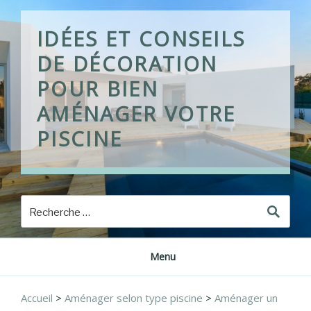
Skip
to
IDÉES ET CONSEILS
content
DE DÉCORATION
POUR BIEN
AMÉNAGER VOTRE
PISCINE
Menu
Accueil
>
Aménager selon type piscine
>
Aménager un