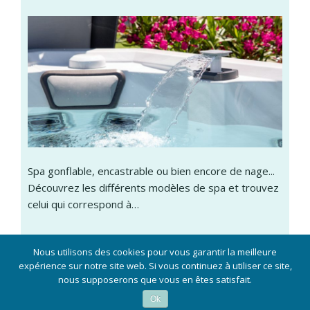
Spa gonflable, encastrable ou bien encore de nage...
Découvrez les différents modèles de spa et trouvez
celui qui correspond à…
Nous utilisons des cookies pour vous garantir la meilleure
expérience sur notre site web. Si vous continuez à utiliser ce site,
Idées et conseils de décoration pour bien aménager votre
nous supposerons que vous en êtes satisfait.
piscine :
informations légales
Ok